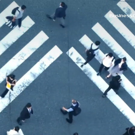
B
u
s
i
n
e
s
s