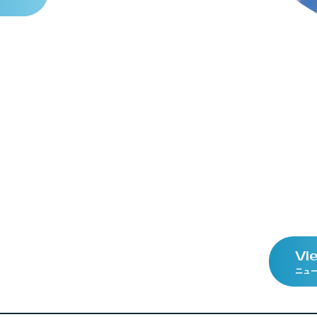
V
i
ニュ