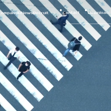
C
o
n
t
a
c
t
D
o
w
n
l
o
a
d
C
o
m
p
a
n
y
I
R
N
e
w
s
R
e
c
r
u
i
t