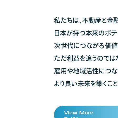
私たちは、不動産と金融
日本が持つ本来のポテ
次世代につながる価値
ただ利益を追うのでは
雇用や地域活性につな
より良い未来を築くこと
V
i
e
w
M
o
r
e