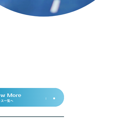
e
w
M
o
r
e
ース一覧へ